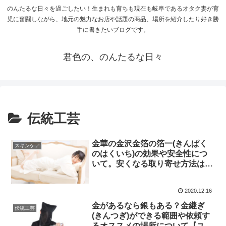
のんたるな日々を過ごしたい！生まれも育ちも現在も岐阜であるオタク妻が育
児に奮闘しながら、地元の魅力なお店や話題の商品、場所を紹介したり好き勝
手に書きたいブログです。
君色の、のんたるな日々
伝統工芸
金華の金沢金箔の箔一(きんぱく
スキンケア
のはくいち)の効果や安全性につ
いて。安くなる取り寄せ方法は？
【林修のニッポンドリル】
2020.12.16
金があるなら銀もある？金継ぎ
伝統工芸
(きんつぎ)ができる範囲や依頼す
るオススメの場所について【ユー