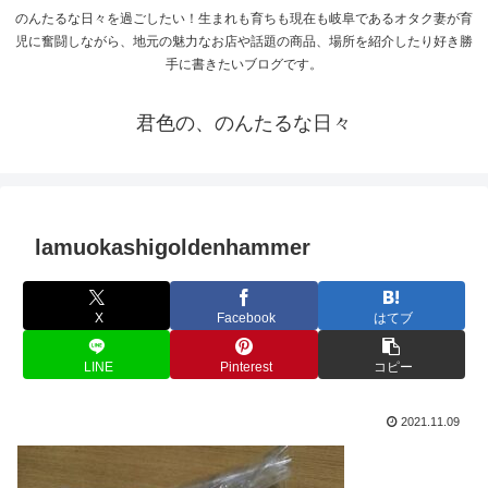
のんたるな日々を過ごしたい！生まれも育ちも現在も岐阜であるオタク妻が育
児に奮闘しながら、地元の魅力なお店や話題の商品、場所を紹介したり好き勝
手に書きたいブログです。
君色の、のんたるな日々
lamuokashigoldenhammer
X
Facebook
はてブ
LINE
Pinterest
コピー
2021.11.09