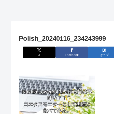
Polish_20240116_234243999
X
Facebook
はてブ