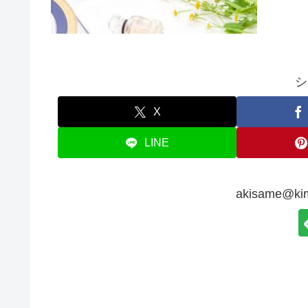
シ
X
LINE
akisame@