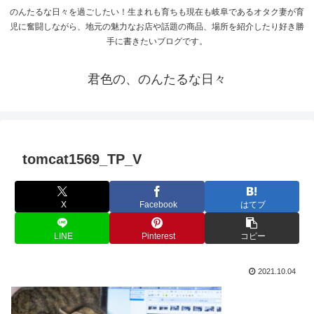
のんたるな日々を過ごしたい！生まれも育ちも現在も岐阜であるオタク妻が育
児に奮闘しながら、地元の魅力なお店や話題の商品、場所を紹介したり好き勝
手に書きたいブログです。
君色の、のんたるな日々
tomcat1569_TP_V
X
Facebook
はてブ
LINE
Pinterest
コピー
2021.10.04