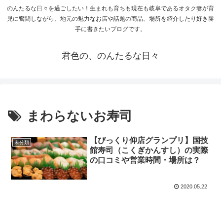
のんたるな日々を過ごしたい！生まれも育ちも現在も岐阜であるオタク妻が育
児に奮闘しながら、地元の魅力なお店や話題の商品、場所を紹介したり好き勝
手に書きたいブログです。
君色の、のんたるな日々
まわらないお寿司
【びっくり仰店グランプリ】国技
未分類
館寿司（こくぎかんすし）の実際
の口コミや営業時間・場所は？
2020.05.22