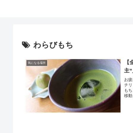
わらびもち
【
気になる場所
主
お疲
チリ
もち
移動