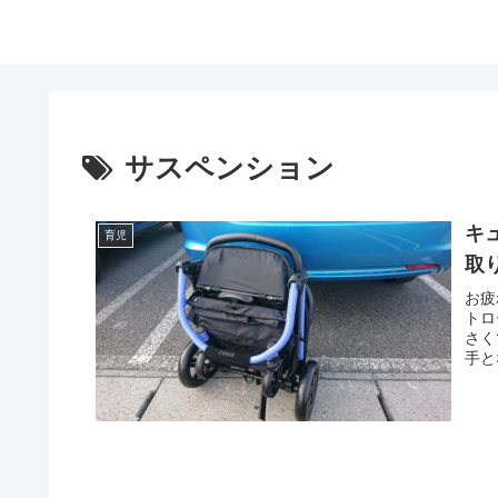
サスペンション
キ
育児
取
お疲
トロ
さく
手と