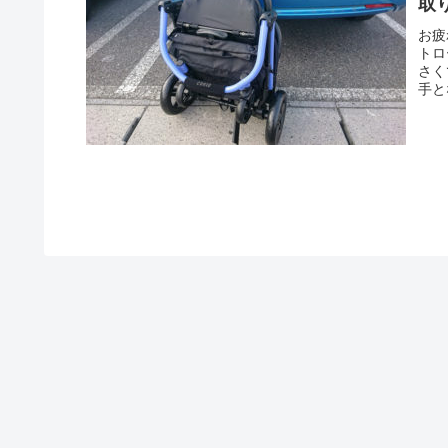
取
お疲
トロ
さく
手と