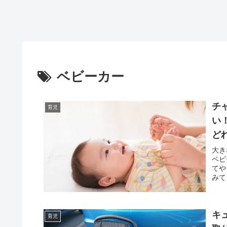
ベビーカー
チ
育児
い
ど
大き
ベビ
てや
みて
キ
育児