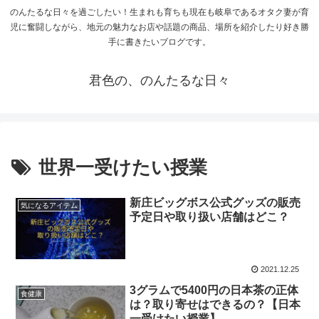
のんたるな日々を過ごしたい！生まれも育ちも現在も岐阜であるオタク妻が育
児に奮闘しながら、地元の魅力なお店や話題の商品、場所を紹介したり好き勝
手に書きたいブログです。
君色の、のんたるな日々
世界一受けたい授業
新庄ビッグボス公式グッズの販売
気になるアイテム
予定日や取り扱い店舗はどこ？
2021.12.25
3グラムで5400円の日本茶の正体
食健康
は？取り寄せはできるの？【日本
一受けたい授業】