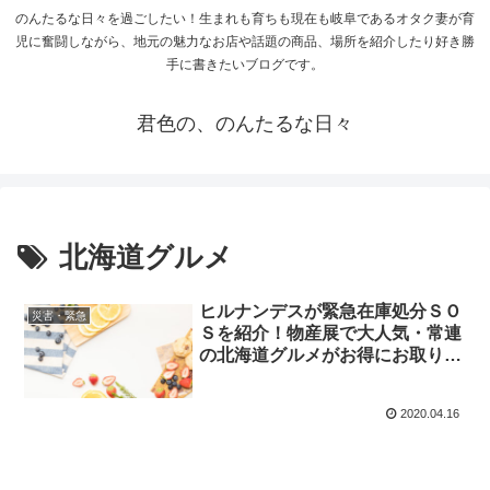
のんたるな日々を過ごしたい！生まれも育ちも現在も岐阜であるオタク妻が育
児に奮闘しながら、地元の魅力なお店や話題の商品、場所を紹介したり好き勝
手に書きたいブログです。
君色の、のんたるな日々
北海道グルメ
ヒルナンデスが緊急在庫処分ＳＯ
災害・緊急
Ｓを紹介！物産展で大人気・常連
の北海道グルメがお得にお取り寄
せ！
2020.04.16