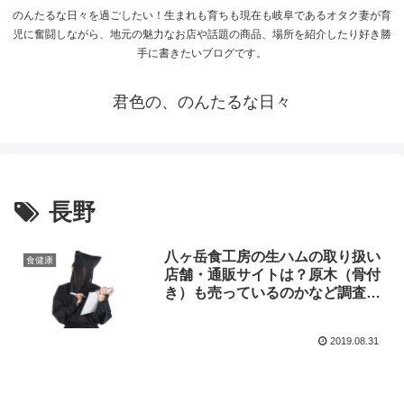
のんたるな日々を過ごしたい！生まれも育ちも現在も岐阜であるオタク妻が育
児に奮闘しながら、地元の魅力なお店や話題の商品、場所を紹介したり好き勝
手に書きたいブログです。
君色の、のんたるな日々
長野
八ヶ岳食工房の生ハムの取り扱い
食健康
店舗・通販サイトは？原木（骨付
き）も売っているのかなど調査ま
とめ！八ヶ岳の麓で世界を目指す
生ハムが人生の楽園に！
2019.08.31