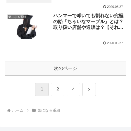
2020.05.27
ハンマーで叩いても割れない究極
気になる番組
の飴「ちゃいなマーブル」とは？
取り扱い店舗や通販は？【それっ
て!?実際どうなの課】
2020.05.27
次のページ
次
1
2
4
へ
ホーム
気になる番組