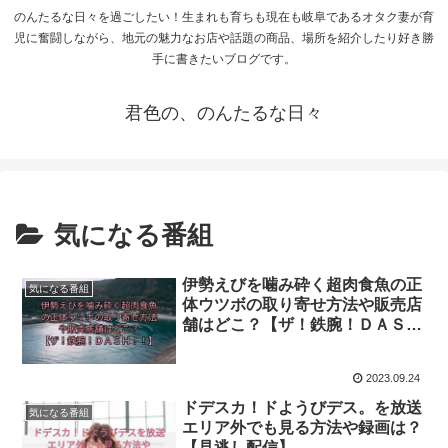
のんたるな日々を過ごしたい！生まれも育ちも現在も岐阜であるオタク妻が育
児に奮闘しながら、地元の魅力なお店や話題の商品、場所を紹介したり好き勝
手に書きたいブログです。
君色の、のんたるな日々
気になる番組
伊勢えびを噛み砕く超肉食魚の正
気になる番組
体ウツボの取り寄せ方法や販売店
舗はどこ？【ザ！鉄腕！ＤＡＳ
Ｈ！！】
2023.09.24
ドデスカ！ドようびデス。を放送
気になる番組
エリア外でも見る方法や録画は？
【見逃し配信】