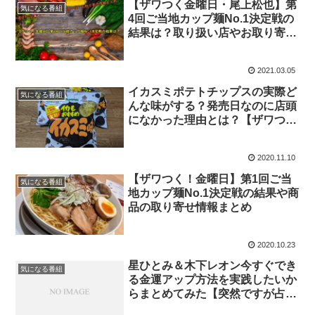
【ザワつく金曜日・尾上松也】第
気になる番組
4回ご当地カップ麺No.1決定戦の
結果は？取り扱い店やお取り寄せ
の情報まとめ
2021.03.05
イカスミポテトチップスの実際ど
気になる番組
んな味がする？発売日なのに店頭
になかった理由とは？【ザワつく
金曜日】
2020.11.10
【ザワつく！金曜日】第1回ご当
気になる番組
地カップ麺No.1決定戦の結果や商
品の取り寄せ情報まとめ
2020.10.23
星ひとみ＆木下レオン今すぐでき
気になる番組
る金運アップ方法を実践したいか
らまとめてみた【突然ですが占っ
てもいいですか？】