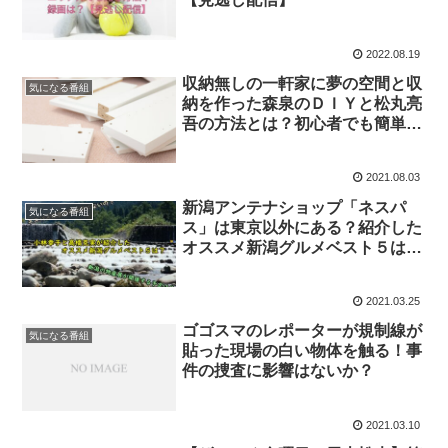
2022.08.19
収納無しの一軒家に夢の空間と収
気になる番組
納を作った森泉のＤＩＹと松丸亮
吾の方法とは？初心者でも簡単に
実現できるのか？【幸せボンビー
ガール】
2021.08.03
新潟アンテナショップ「ネスパ
気になる番組
ス」は東京以外にある？紹介した
オススメ新潟グルメベスト５は？
【秘密のケンミンショー極】
2021.03.25
ゴゴスマのレポーターが規制線が
気になる番組
貼った現場の白い物体を触る！事
件の捜査に影響はないか？
2021.03.10