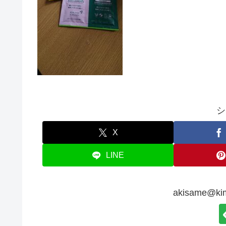
シ
X
LINE
akisame@