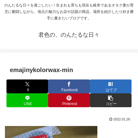
のんたるな日々を過ごしたい！生まれも育ちも現在も岐阜であるオタク妻が育
児に奮闘しながら、地元の魅力なお店や話題の商品、場所を紹介したり好き勝
手に書きたいブログです。
君色の、のんたるな日々
emajinykolorwax-min
X
Facebook
はてブ
LINE
Pinterest
コピー
2022.01.26