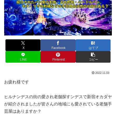
X
Facebook
はてブ
LINE
Pinterest
コピー
2022.11.03
お疲れ様です
ヒルナンデスの街の愛され老舗探すンデスで新宿オカダヤ
が紹介されましたが皆さんの地域にも愛されている老舗手
芸屋はありますか？