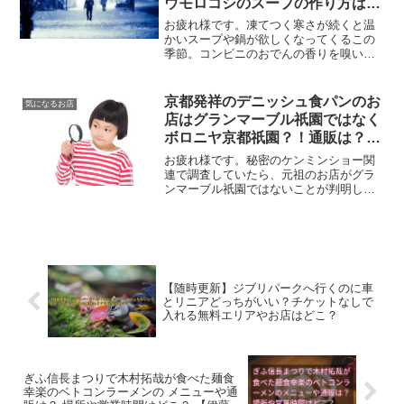
ウモロコシのスープの作り方は？
本当に美味しいの？
お疲れ様です。凍てつく寒さが続くと温
かいスープや鍋が欲しくなってくるこの
季節。コンビニのおでんの香りを嗅いだ
だけで欲しくなったり、自販機でコーン
スープ缶を見ると、つい買って飲んでし
まう私がいます。また、自分で作るなり
京都発祥のデニッシュ食パンのお
気になるお店
外食なりで美味しいスープ...
店はグランマーブル祇園ではなく
ボロニヤ京都祇園？！通販は？店
舗は？
お疲れ様です。秘密のケンミンショー関
連で調査していたら、元祖のお店がグラ
ンマーブル祇園ではないことが判明し、
グランマーブル祇園もれっきとしたデニ
ッシュ食パンのお店であるけれど元祖も
尊重したいと考え、このまま記事を載せ
ることにした、君色です。...
【随時更新】ジブリパークへ行くのに車
とリニアどっちがいい？チケットなしで
入れる無料エリアやお店はどこ？
ぎふ信長まつりで木村拓哉が食べた麺食
幸楽のベトコンラーメンの メニューや通