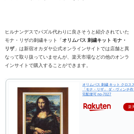
ヒルナンデスでパズル代わりに良さそうと紹介されていた
モナ・リザの刺繍キット「
オリムパス 刺繍キット モナ・
リザ
」は新宿オカダヤ公式オンラインサイトでは店舗と異
なって取り扱っていませんが、楽天市場などの他のオンラ
インサイトで購入することができます。
オリムパス 刺繍 キット クロス
「モナ・リザ」 ダ・ヴィンチ作 
宅配便可 no-7027
楽