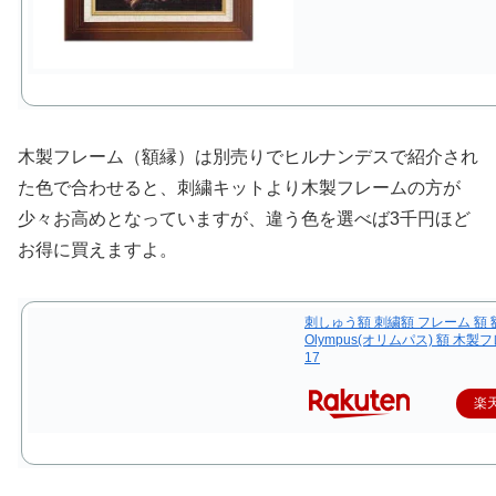
木製フレーム（額縁）は別売りでヒルナンデスで紹介され
た色で合わせると、刺繍キットより木製フレームの方が
少々お高めとなっていますが、違う色を選べば3千円ほど
お得に買えますよ。
刺しゅう額 刺繍額 フレーム 額 額
Olympus(オリムパス) 額 木製フ
17
楽