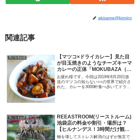
akisame@kimiiro
関連記事
【マツコ×ドライカレー】見た目
気になるお店
が目玉焼きのようなチーズキーマ
カレーの正体「MOKUBAZA（も
くばざ）」の場所や営業時間は？
お疲れ様です。今回は2019年8月20日放
予約や駐車場はあるのかなど調査
送のマツコの知らない○○の世界で紹介さ
れた、カレーを3000軒食べ歩いてドライ
まとめ！松宏彰（まつひろあき）
カレーに行き着いた男・松 宏彰さんが選
が選んだ絶品店がマツコの知らな
んだ、見た目が目玉焼きのようなチーズ
い世界に紹介！
キーマカレーとナッツキーマカレーを提
供する「M...
REEASTROOM(リーストルーム)
気になるお店
池袋店の料金や割引・場所は？
【ヒルナンデス！3時間だけ観光
大使】
物を壊してストレス解消のはずが無言で