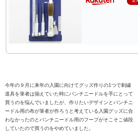
楽
今年の９月に来年の入園に向けてグッズ作りの1つで刺繍
道具を筆者は揃えていた時にパンチニードルを手にとって
買うのを悩んでいましたが、作りたいデザインとパンチニ
ードル用の布が筆者が作ろうと考えている入園グッズに合
わなかったのとパンチニードル用のフープがそこそこ値段
していたので買うのをやめていました。