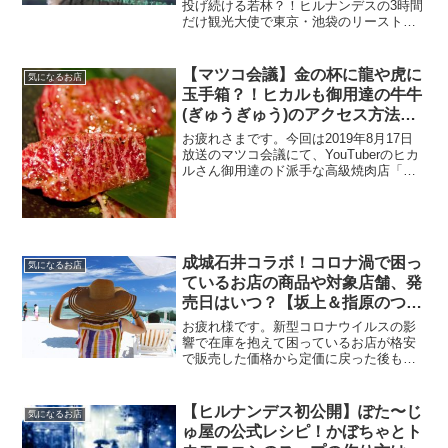
投げ続ける若林？！ヒルナンデスの3時間
だけ観光大使で東京・池袋のリーストル
ームが紹介されます。気になる内容や利
用料金など調べてまとめました。
【マツコ会議】金の杯に龍や虎に
気になるお店
玉手箱？！ヒカルも御用達の牛牛
(ぎゅうぎゅう)のアクセス方法や
価格、駐車場はあるのか？紹介さ
お疲れさまです。今回は2019年8月17日
れなかったメニューなど調査まと
放送のマツコ会議にて、YouTuberのヒカ
ルさん御用達のド派手な高級焼肉店「西
め！西麻布のド派手な焼肉店が登
麻布の牛牛総本店」さんに登場したメニ
場！
ューについて調査しただけでなく、番組
で紹介されなかったメニューもまとめま
した。スポ...
成城石井コラボ！コロナ渦で困っ
気になるお店
ているお店の商品や対象店舗、発
売日はいつ？【坂上＆指原のつぶ
れない店】
お疲れ様です。新型コロナウイルスの影
響で在庫を抱えて困っているお店が格安
で販売した価格から定価に戻った後も買
っている商品はありますか？私は地元に
ある株式会社マン・ネンが製造している
「がごめ昆布茶」です。TVで話題のがご
【ヒルナンデス初公開】ぽた〜じ
気になるお店
め昆布茶！北海道産昆布...
ゅ屋の公式レシピ！かぼちゃとト