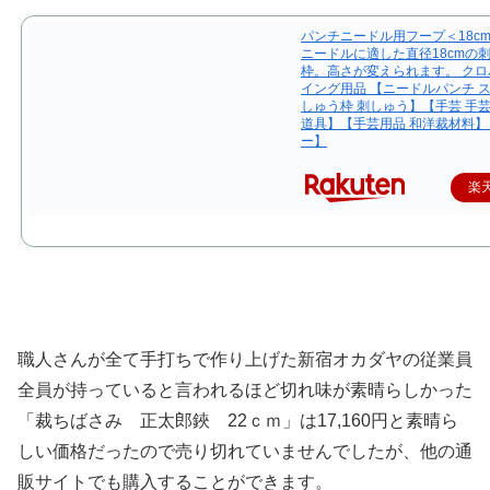
パンチニードル用フープ＜18cm
ニードルに適した直径18cmの
枠。高さが変えられます。 クロ
イング用品 【ニードルパンチ ス
しゅう枠 刺しゅう】【手芸 手芸
道具】【手芸用品 和洋裁材料
ー】
楽
職人さんが全て手打ちで作り上げた新宿オカダヤの従業員
全員が持っていると言われるほど切れ味が素晴らしかった
「裁ちばさみ 正太郎鋏 22ｃｍ」は17,160円と素晴ら
しい価格だったので売り切れていませんでしたが、他の通
販サイトでも購入することができます。