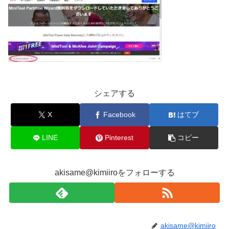
シェアする
X
Facebook
はてブ
LINE
Pinterest
コピー
akisame@kimiiroをフォローする
akisame@kimiiro