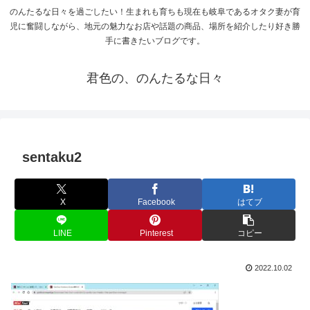
のんたるな日々を過ごしたい！生まれも育ちも現在も岐阜であるオタク妻が育
児に奮闘しながら、地元の魅力なお店や話題の商品、場所を紹介したり好き勝
手に書きたいブログです。
君色の、のんたるな日々
sentaku2
X
Facebook
はてブ
LINE
Pinterest
コピー
2022.10.02