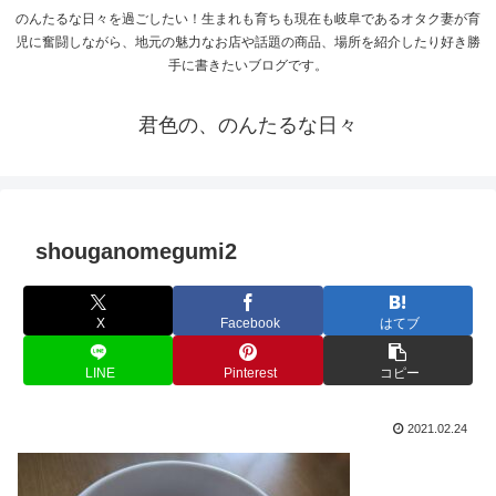
のんたるな日々を過ごしたい！生まれも育ちも現在も岐阜であるオタク妻が育
児に奮闘しながら、地元の魅力なお店や話題の商品、場所を紹介したり好き勝
手に書きたいブログです。
君色の、のんたるな日々
shouganomegumi2
X
Facebook
はてブ
LINE
Pinterest
コピー
2021.02.24