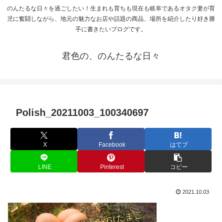
のんたるな日々を過ごしたい！生まれも育ちも現在も岐阜であるオタク妻が育
児に奮闘しながら、地元の魅力なお店や話題の商品、場所を紹介したり好き勝
手に書きたいブログです。
君色の、のんたるな日々
Polish_20211003_100340697
X
Facebook
はてブ
LINE
Pinterest
コピー
2021.10.03