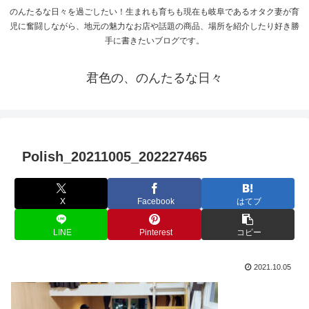
のんたるな日々を過ごしたい！生まれも育ちも現在も岐阜であるオタク妻が育
児に奮闘しながら、地元の魅力なお店や話題の商品、場所を紹介したり好き勝
手に書きたいブログです。
君色の、のんたるな日々
Polish_20211005_202227465
X
Facebook
はてブ
LINE
Pinterest
コピー
2021.10.05