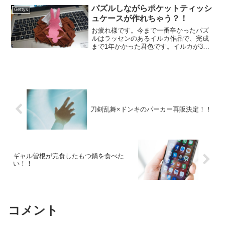
パズルしながらポケットティッシ
Gettys
ュケースが作れちゃう？！
お疲れ様です。今まで一番辛かったパズ
ルはラッセンのあるイルカ作品で、完成
まで1年かかった君色です。イルカが3頭
いるだけで後は模様もなく、濃淡が余り
ない青ばかりだったので、「戦慄のブル
ー」と家族で呼ばれるぐらいでした。パ
ズルの公式HPでもネッ...
刀剣乱舞×ドンキのパーカー再販決定！！
ギャル曽根が完食したもつ鍋を食べた
い！！
コメント