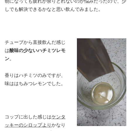
朝になっても疲れが余りとれないのが悩みだったので、少
しでも解決できるかなと思い飲んでみました。
チューブから直接飲んだ感じ
は
酸味の少ないハチミツレモ
ン
。
香りはハチミツのみですが、
味ははちみつレモンでした。
コップに出した感じは
ケンタ
ッキーのシロップより
かなり