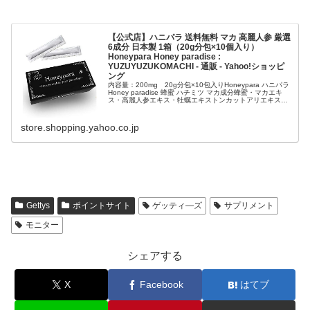
【公式店】ハニパラ 送料無料 マカ 高麗人参 厳選
6成分 日本製 1箱（20g分包×10個入り）
Honeypara Honey paradise :
YUZUYUZUKOMACHI - 通販 - Yahoo!ショッピ
ング
内容量：200mg 20g分包×10包入りHoneypara ハニパラ
Honey paradise 蜂蜜 ハチミツ マカ成分蜂蜜・マカエキ
ス・高麗人参エキス・牡蠣エキストンカットアリエキス・
ショウガエキス・アルギニン香料・増粘剤（キサンタ...
store.shopping.yahoo.co.jp
Gettys
ポイントサイト
ゲッティ―ズ
サプリメント
モニター
シェアする
X
Facebook
はてブ