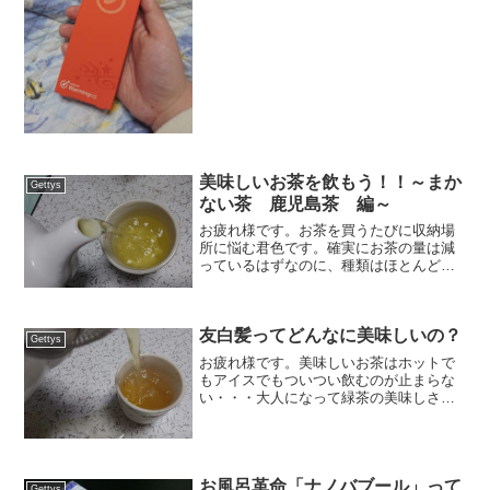
は垢BANや記事削除の問題へ繋がりやす
いので、ゲッティーズ（今...
美味しいお茶を飲もう！！～まか
Gettys
ない茶 鹿児島茶 編～
お疲れ様です。お茶を買うたびに収納場
所に悩む君色です。確実にお茶の量は減
っているはずなのに、種類はほとんど減
っていないんですよね・・・・（どんど
ん買ったりしているから・・・）今回は
ゲッティ―ズのモニターで亀屋茶店の
友白髪ってどんなに美味しいの？
「大容量 まかない茶鹿児島...
Gettys
お疲れ様です。美味しいお茶はホットで
もアイスでもついつい飲むのが止まらな
い・・・大人になって緑茶の美味しさを
知れる舌になって良かったと感じている
君色です。母が大学時代に京都で過ごし
ていた影響で幼い頃から貧乏ながらも抹
茶や美味しいお茶に触れる...
お風呂革命「ナノバブール」って
Gettys