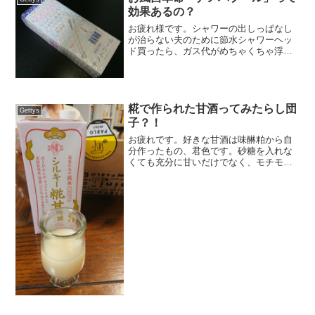
効果あるの？
お疲れ様です。シャワーの出しっぱなし
が治らない夫のために節水シャワーヘッ
ド買ったら、ガス代がめちゃくちゃ浮い
てビックリした君色です。（井戸水なの
で水道代はタダ。）さらに買ったシャワ
ーヘッドに一時的にシャワーを止めるボ
タンがあるおかげか、いち...
糀で作られた甘酒ってみたらし団
Gettys
子？！
お疲れです。好きな甘酒は味醂粕から自
分作ったもの、君色です。砂糖を入れな
くても充分に甘いだけでなく、モチモチ
食感の味醂粕がたまりません！！さて、
今回はゲッティ―ズモニターより、福光
屋の酒蔵仕込み 純米 シルキー糀甘酒
1000mL を紹介し...