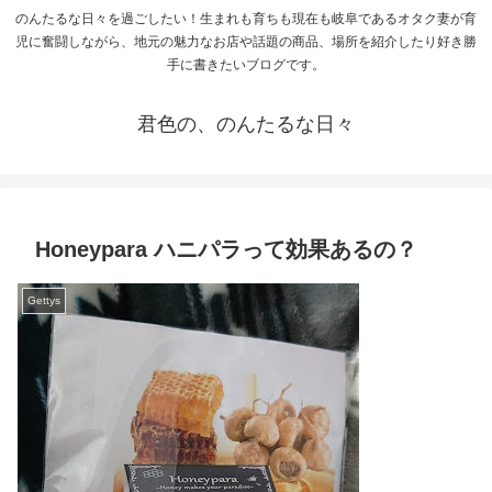
のんたるな日々を過ごしたい！生まれも育ちも現在も岐阜であるオタク妻が育
児に奮闘しながら、地元の魅力なお店や話題の商品、場所を紹介したり好き勝
手に書きたいブログです。
君色の、のんたるな日々
Honeypara ハニパラって効果あるの？
Gettys