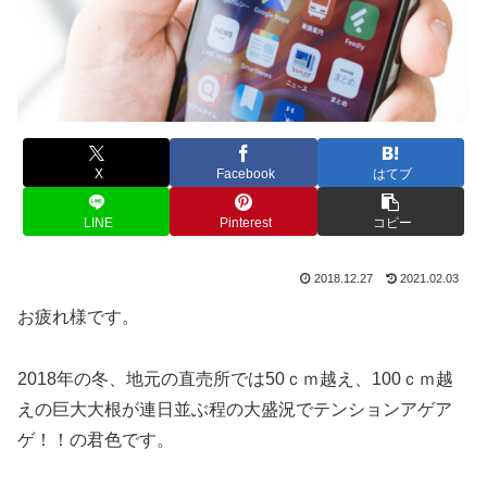
X
Facebook
はてブ
LINE
Pinterest
コピー
2018.12.27
2021.02.03
お疲れ様です。
2018年の冬、地元の直売所では50ｃｍ越え、100ｃｍ越
えの巨大大根が連日並ぶ程の大盛況でテンションアゲア
ゲ！！の君色です。