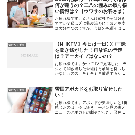
食健康
何が違うの？二八の極みの取り扱
い情報は？【ウワサのお客さま】
お疲れ様です。皆さんは乾麺のそば好き
ですか？私は〆に蕎麦湯を頂くほど蕎麦
は大好きなのですが、市販の乾麺そばは
余り美味しいと思えるものがなかったの
で、蕎麦を食べる時は外食が圧倒的に多
かったです。ですが、DEEN池森秀一さ
【NHKFM】今日は一日〇〇三昧
気になる番組
んがマツコの知らない世...
を聞き逃がした！再放送の予定
は？アーカイブはないの？
お疲れ様です。かつてTVで見逃した、ラ
ジオで聞き逃した番組は再放送を待つし
かないものの、そもそも再放送するかも
分からない状態の時代がありましたが、
今はTVerやhuru、NHKオンデマンドなど
の見逃し配信サービスがあるので、本当
雪国アボカドをお取り寄せした
気になる番組
便利な世の中...
い！！
お疲れ様です。アボカドが美味しいと1番
感じたのは、今は無きラーメン屋の裏メ
ニューのアボカドの刺身だった、君色で
す。仲の良かった店長さんは今頃同じチ
ェーン店の何処かへ移籍予定だったみた
いですが、閉店後は見かけていないので
分かりませんが、オリジ...