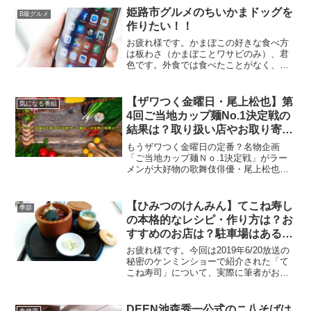
姫路市グルメのちいかまドッグを
B級グルメ
作りたい！！
お疲れ様です。かまぼこの好きな食べ方
は板わさ（かまぼことワサビのみ）、君
色です。外食では食べたことがなく、自
宅でしか食べたことがないので、いつか
居酒屋の板わさを体験してみたいです。
今回はかまぼこということで、秘密のケ
【ザワつく金曜日・尾上松也】第
気になる番組
ンミンSHOW!で紹介さ...
4回ご当地カップ麺No.1決定戦の
結果は？取り扱い店やお取り寄せ
の情報まとめ
もうザワつく金曜日の定番？名物企画
「ご当地カップ麺Ｎｏ.1決定戦」がラー
メンが大好物の歌舞伎俳優・尾上松也の
緊急参戦より第4回目が開催！気になる登
場するカップラーメンや1位になったカッ
プ麺の購入方法を調査しまとめました。
【ひみつのけんみん】てこね寿し
季節
の本格的なレシピ・作り方は？お
すすめのお店は？駐車場はある？
予約はできる？お取り寄せはでき
お疲れ様です。今回は2019年6/20放送の
る？穴場の通販サイトは？など調
秘密のケンミンショーで紹介された「て
こね寿司」について、実際に筆者がおす
査まとめ！三重・伊勢の名物グル
すめしたいお店も含めて調査し、まとめ
メが秘密のケンミンショーで紹
ました。スポンサードリンク
介！
(adsbygoogle = window.adsbygoo...
DEEN池森秀一公式のニ八そばは