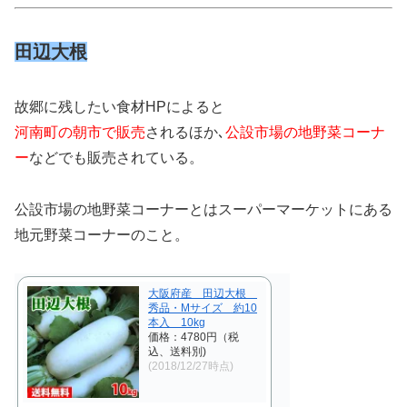
田辺大根
故郷に残したい食材HPによると
河南町の朝市で販売
されるほか､
公設市場の地野菜コーナ
ー
などでも販売されている。
公設市場の地野菜コーナーとはスーパーマーケットにある
地元野菜コーナーのこと。
大阪府産 田辺大根
秀品・Mサイズ 約10
本入 10kg
価格：4780円（税
込、送料別)
(2018/12/27時点)