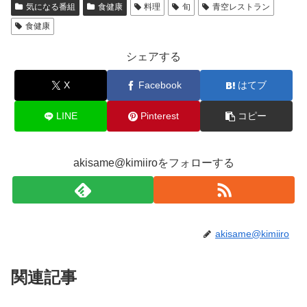
気になる番組
食健康
料理
旬
青空レストラン
食健康
シェアする
X
Facebook
はてブ
LINE
Pinterest
コピー
akisame@kimiiroをフォローする
akisame@kimiiro
関連記事