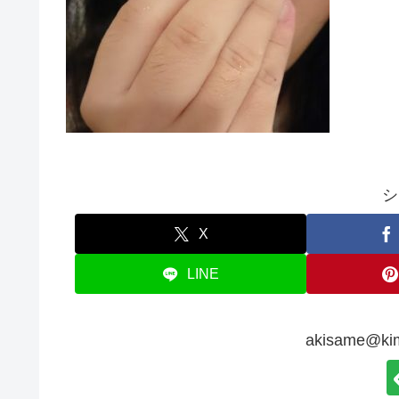
シ
X
LINE
akisame@