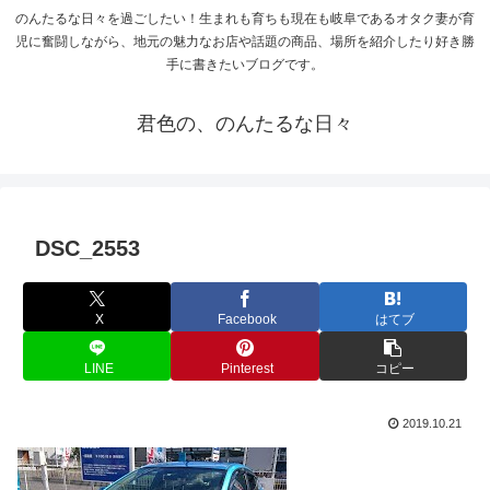
のんたるな日々を過ごしたい！生まれも育ちも現在も岐阜であるオタク妻が育
児に奮闘しながら、地元の魅力なお店や話題の商品、場所を紹介したり好き勝
手に書きたいブログです。
君色の、のんたるな日々
DSC_2553
X
Facebook
はてブ
LINE
Pinterest
コピー
2019.10.21