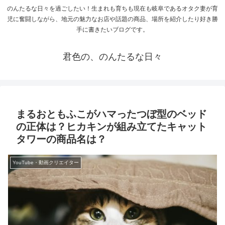
のんたるな日々を過ごしたい！生まれも育ちも現在も岐阜であるオタク妻が育
児に奮闘しながら、地元の魅力なお店や話題の商品、場所を紹介したり好き勝
手に書きたいブログです。
君色の、のんたるな日々
まるおともふこがハマったつぼ型のベッド
の正体は？ヒカキンが組み立てたキャット
タワーの商品名は？
YouTube・動画クリエイター