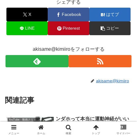
シェアする
X
Facebook
はてブ
LINE
Pinterest
コピー
akisame@kimiiroをフォローする
akisame@kimiiro
関連記事
ンダホって本当に運動神経がいい
YouTube・動画クリエイター
の？メンバーも驚く能力とは？何
故120kgも太っているの？【フィ
メニュー
ホーム
検索
トップ
サイドバー