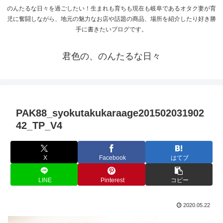
のんたるな日々を過ごしたい！生まれも育ちも現在も岐阜であるオタク妻が育
児に奮闘しながら、地元の魅力なお店や話題の商品、場所を紹介したり好き勝
手に書きたいブログです。
君色の、のんたるな日々
PAK88_syokutakukaraage201502031902
42_TP_V4
X
Facebook
はてブ
LINE
Pinterest
コピー
2020.05.22