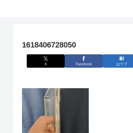
1618406728050
X
Facebook
はてブ