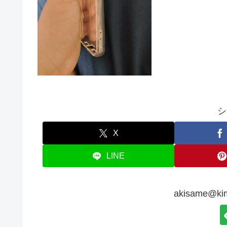
シ
X
LINE
akisame@