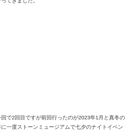
行ってきました。
で2回目ですが前回行ったのが2023年1月と真冬の
年に一度ストーンミュージアムで七夕のナイトイベン