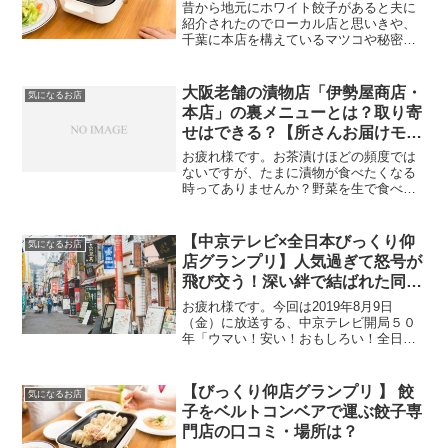
のケンミンショー極】
昔から地元にホワイト餃子があると夫に
紹介されたのでローカル店と思いきや、
千葉に本店を構えているマツコや秘密の
ケンミンショー極で紹介されるほどの注
目店！油少なめで焼く方法だけでなく、
筆者が本当に美味しいとオススメしたい
大阪老舗の漬物店「伊勢屋商店・
気になるお店
ホワイト餃子の作り方を紹介します。
本店」の裏メニューとは？取り寄
せはできる？【所さんお届けモノ
です！】
お疲れ様です。お茶漬けほどの頻度では
ないですが、たまに漬物が食べたくなる
時ってありませんか？野菜を生で食べる
サラダとまた違った食感と味わいがあっ
て、さらに浅漬けやぬか漬け、キムチと
か漬け方によって、野菜本来の味の引き
【中京テレビ×全日本びっくり仰
気になるお店
出し方や味わいに違いが出...
店グランプリ】人気過ぎて怒号が
飛び交う！深い絆で結ばれた同級
生と営む中華料理店として紹介さ
お疲れ様です。今回は2019年8月9日
れた「大将（たいしょう）」はど
（金）に放送する、中京テレビ開局５０
年「ウマい！安い！おもしろい！全日本
こ？住所は？駐車場は？など調査
びっくり仰店グランプリ」で、人気過ぎ
まとめ！
て怒号が飛び交う！深い絆で結ばれた同
級生と営む中華料理店として紹介された
【びっくり仰店グランプリ 】 餃
気になるお店
「大将」さんについて調...
子をベルトコンベアで運ぶ餃子専
門店の口コミ・場所は？