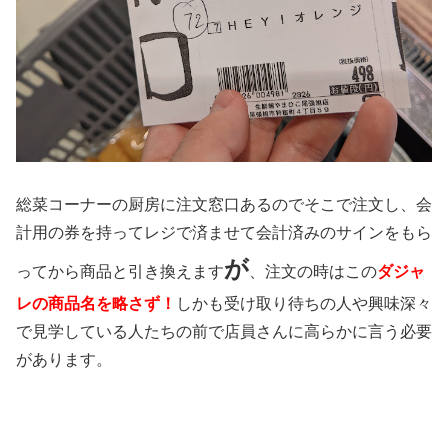
総菜コーナーの厨房に注文窓口あるのでそこで注文し、会
計用の券を持ってレジで済ませて会計済みのサインをもら
が
ってから商品と引き換えます
、注文の時はこの
ダジャ
レの
商品名を略さず！
しかも受け取り待ちの人や興味深々
で見学している人たちの前で店員さんに高らかに言う必要
があります。