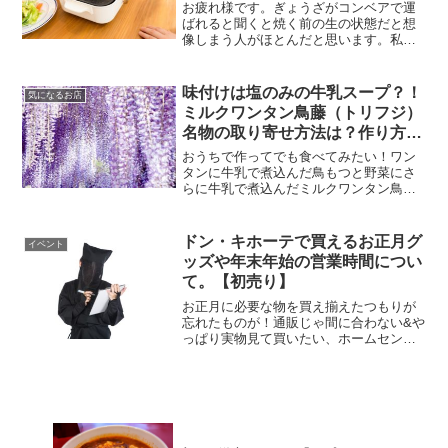
お疲れ様です。ぎょうざがコンベアで運
ばれると聞くと焼く前の生の状態だと想
像しまう人がほとんだと思います。私も
びっくり仰店グランプリで見るまではそ
うでした。ボタン１つで焼きたての餃子
が目の前に来るなんて、まるでSFの世界
味付けは塩のみの牛乳スープ？！
気になるお店
のようと思いますが、こ...
ミルクワンタン鳥藤（トリフジ）
名物の取り寄せ方法は？作り方
は？【坂上&指原のつぶれない
おうちで作ってでも食べてみたい！ワン
店】
タンに牛乳で煮込んだ鳥もつと野菜にさ
らに牛乳で煮込んだミルクワンタン鳥藤
のミルクワンタンについて調査しまとめ
ました。
ドン・キホーテで買えるお正月グ
イベント
ッズや年末年始の営業時間につい
て。【初売り】
お正月に必要な物を買え揃えたつもりが
忘れたものが！通販じゃ間に合わない&や
っぱり実物見て買いたい、ホームセンタ
ーへ行くのが恥ずかしい方向けに、ニト
リに続いてドン・キホーテで取り扱って
いる正月関連のアイテムをまとめて紹介
します。