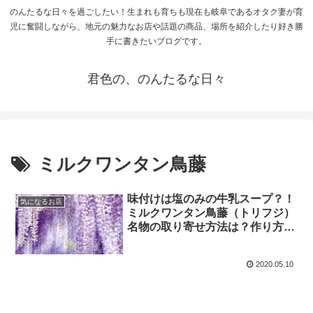
のんたるな日々を過ごしたい！生まれも育ちも現在も岐阜であるオタク妻が育
児に奮闘しながら、地元の魅力なお店や話題の商品、場所を紹介したり好き勝
手に書きたいブログです。
君色の、のんたるな日々
ミルクワンタン鳥藤
味付けは塩のみの牛乳スープ？！
気になるお店
ミルクワンタン鳥藤（トリフジ）
名物の取り寄せ方法は？作り方
は？【坂上&指原のつぶれない
店】
2020.05.10