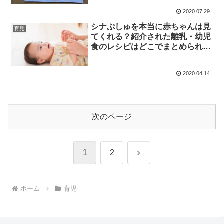
2020.07.29
シナぷしゅを本当に赤ちゃんは見
育児
てくれる？紹介された離乳・幼児
食のレシピはどこでまとめられて
いる？
2020.04.14
次のページ
次
1
2
へ
ホーム
育児