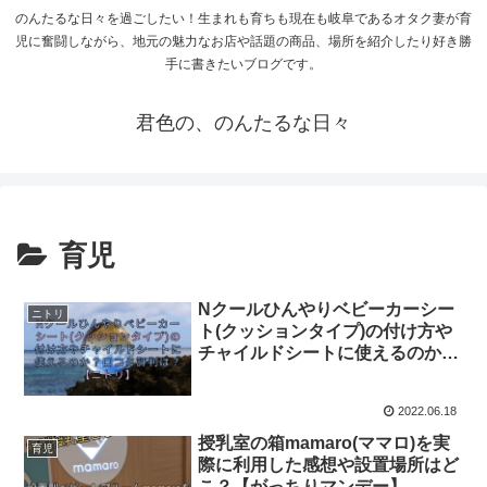
のんたるな日々を過ごしたい！生まれも育ちも現在も岐阜であるオタク妻が育
児に奮闘しながら、地元の魅力なお店や話題の商品、場所を紹介したり好き勝
手に書きたいブログです。
君色の、のんたるな日々
育児
Nクールひんやりベビーカーシー
ニトリ
ト(クッションタイプ)の付け方や
チャイルドシートに使えるのか？
口コミ評判は？【ニトリ】
2022.06.18
授乳室の箱mamaro(ママロ)を実
育児
際に利用した感想や設置場所はど
こ？【がっちりマンデー】