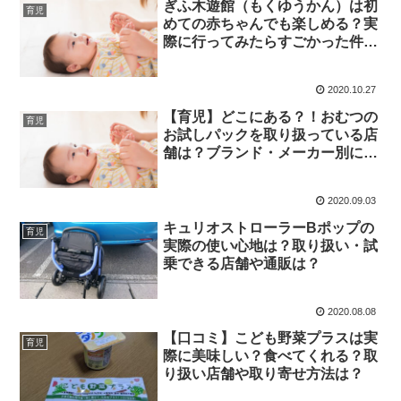
ぎふ木遊館（もくゆうかん）は初
育児
めての赤ちゃんでも楽しめる？実
際に行ってみたらすごかった件に
ついて
2020.10.27
【育児】どこにある？！おむつの
育児
お試しパックを取り扱っている店
舗は？ブランド・メーカー別に分
けてみたらすごいことに
2020.09.03
キュリオストローラーBポップの
育児
実際の使い心地は？取り扱い・試
乗できる店舗や通販は？
2020.08.08
【口コミ】こども野菜プラスは実
育児
際に美味しい？食べてくれる？取
り扱い店舗や取り寄せ方法は？