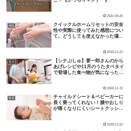
2021.04.25
クイックルホームリセットの安全
掃除
性や実際に使ってみた感想につい
て。どうしても使えなかった場所
とは？
2020.12.22
【シナぷしゅ】要一郎さんのから
育児
あげレシピや11月のうたタベタイ
で登場した食べ物が気になった件
について
2020.11.15
チャイルドシート＆ベビーカーに
育児
長く乗ってくれない！腰やおしり
が痛くなりにくいシートクッショ
ンはどれ？
2020.11.02