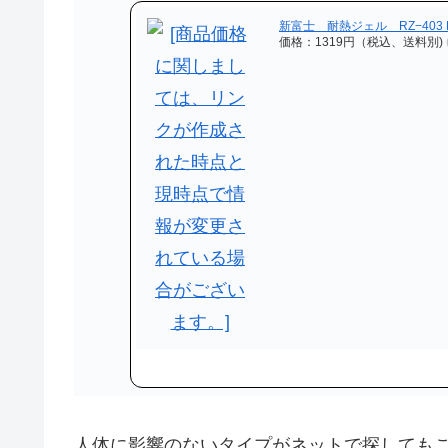
新富士 耐熱ジェル RZ−403 RZ4
価格：1319円（税込、送料別)
人体に影響のないタイプがネットで探しても