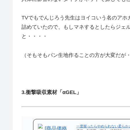
TVでもでんじろう先生はヨイコいう名のアホ
詰めていたので、もしマネするとしたらジェ
と・・・・
（そもそもパン生地作ることの方が大変だが
3.衝撃吸収素材「αGEL」
一度握ったらやめられない柔らか